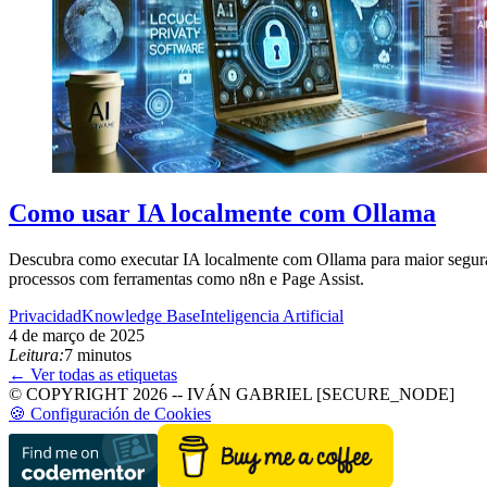
Como usar IA localmente com Ollama
Descubra como executar IA localmente com Ollama para maior seguran
processos com ferramentas como n8n e Page Assist.
Privacidad
Knowledge Base
Inteligencia Artificial
4 de março de 2025
Leitura:
7 minutos
← Ver todas as etiquetas
© COPYRIGHT 2026 -- IVÁN GABRIEL [SECURE_NODE]
🍪 Configuración de Cookies