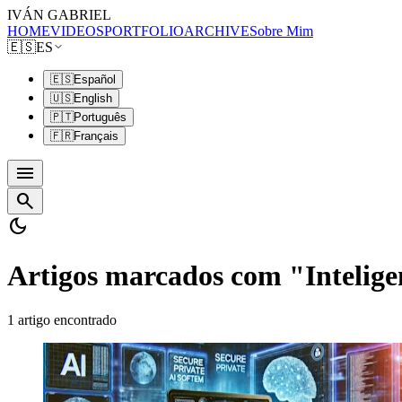
IVÁN GABRIEL
HOME
VIDEOS
PORTFOLIO
ARCHIVE
Sobre Mim
🇪🇸
ES
🇪🇸
Español
🇺🇸
English
🇵🇹
Português
🇫🇷
Français
menu
search
dark_mode
Artigos marcados com "Inteligen
1 artigo encontrado