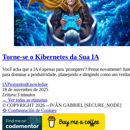
Torne-se o Kibernetes da Sua IA
Você acha que a IA é apenas para 'prompters'? Pense novamente! Junte-
para dominar a produtividade, planejando e dirigindo como um verdade
IA
Prompting
Knowledge
18 de novembro de 2025
Leitura:
3 minutos
← Ver todas as etiquetas
© COPYRIGHT 2026 -- IVÁN GABRIEL [SECURE_NODE]
🍪 Configuración de Cookies