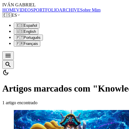
IVÁN GABRIEL
HOME
VIDEOS
PORTFOLIO
ARCHIVE
Sobre Mim
🇪🇸
ES
🇪🇸
Español
🇺🇸
English
🇵🇹
Português
🇫🇷
Français
menu
search
dark_mode
Artigos marcados com "Knowl
1 artigo encontrado