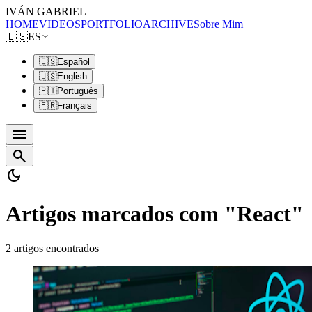
IVÁN GABRIEL
HOME
VIDEOS
PORTFOLIO
ARCHIVE
Sobre Mim
🇪🇸
ES
🇪🇸
Español
🇺🇸
English
🇵🇹
Português
🇫🇷
Français
menu
search
dark_mode
Artigos marcados com "React"
2 artigos encontrados