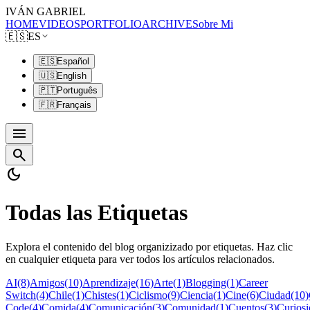
IVÁN GABRIEL
HOME
VIDEOS
PORTFOLIO
ARCHIVE
Sobre Mi
🇪🇸
ES
🇪🇸
Español
🇺🇸
English
🇵🇹
Português
🇫🇷
Français
menu
search
dark_mode
Todas las Etiquetas
Explora el contenido del blog organizizado por etiquetas. Haz clic
en cualquier etiqueta para ver todos los artículos relacionados.
AI
(8)
Amigos
(10)
Aprendizaje
(16)
Arte
(1)
Blogging
(1)
Career
Switch
(4)
Chile
(1)
Chistes
(1)
Ciclismo
(9)
Ciencia
(1)
Cine
(6)
Ciudad
(10)
Code
(4)
Comida
(4)
Comunicación
(3)
Comunidad
(1)
Cuentos
(3)
Curiosi