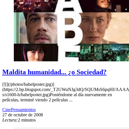
Maldita humanidad... ¿o Sociedad?
[![](/photos/babelposter.jpg)]
(https://2.bp.blogspot.com/_T2UWuNJg3dQ/SQUMsS6pqHI/AA
s/s1600-h/babelposter.jpg)Poniéndome al día nuevamente en
películas, terminé viendo 2 películas ...
Cine
Pensamientos
27 de octubre de 2008
Lectura:
2 minutos