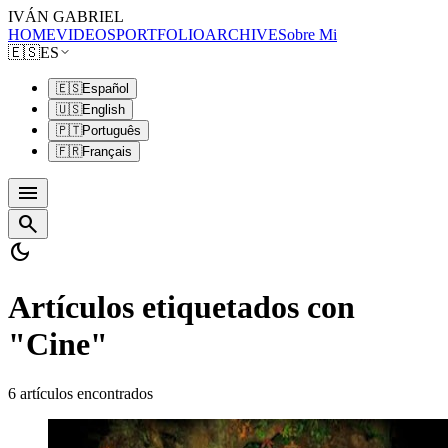
IVÁN GABRIEL
HOME
VIDEOS
PORTFOLIO
ARCHIVE
Sobre Mi
🇪🇸
ES
🇪🇸
Español
🇺🇸
English
🇵🇹
Português
🇫🇷
Français
menu
search
dark_mode
Artículos etiquetados con
"Cine"
6 artículos encontrados