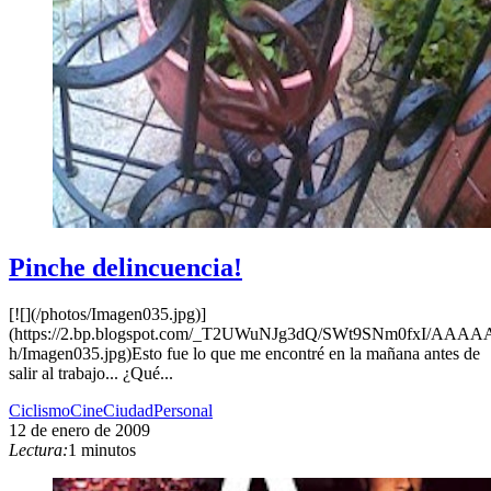
Pinche delincuencia!
[![](/photos/Imagen035.jpg)]
(https://2.bp.blogspot.com/_T2UWuNJg3dQ/SWt9SNm0fxI/AA
h/Imagen035.jpg)Esto fue lo que me encontré en la mañana antes de
salir al trabajo... ¿Qué...
Ciclismo
Cine
Ciudad
Personal
12 de enero de 2009
Lectura:
1 minutos