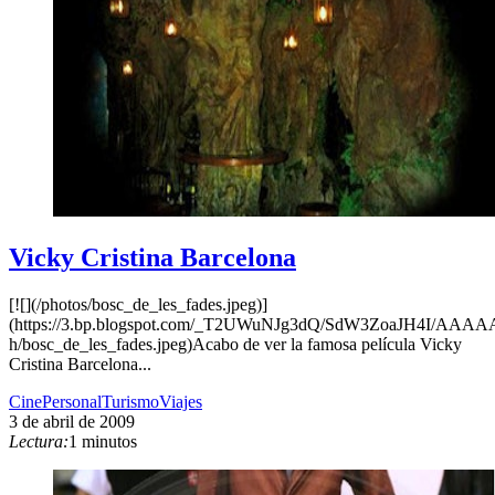
Vicky Cristina Barcelona
[![](/photos/bosc_de_les_fades.jpeg)]
(https://3.bp.blogspot.com/_T2UWuNJg3dQ/SdW3ZoaJH4I/AAA
h/bosc_de_les_fades.jpeg)Acabo de ver la famosa película Vicky
Cristina Barcelona...
Cine
Personal
Turismo
Viajes
3 de abril de 2009
Lectura:
1 minutos