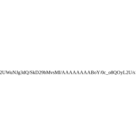
t.com/_T2UWuNJg3dQ/SkD29bMvsMI/AAAAAAAABoY/0c_o8QOyL2U/s1600