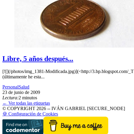
Libre, 5 años después...
[![](/photos/img_1381-Modificada.jpg)](<http://3.bp.blogspo
(últimamente he esta...
Personal
Salud
23 de junio de 2009
Lectura:
2 minutos
← Ver todas las etiquetas
© COPYRIGHT 2026 -- IVÁN GABRIEL [SECURE_NODE]
🍪 Configuración de Cookies