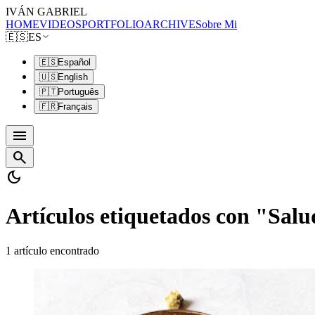
IVÁN GABRIEL
HOME
VIDEOS
PORTFOLIO
ARCHIVE
Sobre Mi
🇪🇸
ES
🇪🇸
Español
🇺🇸
English
🇵🇹
Português
🇫🇷
Français
menu
search
dark_mode
Artículos etiquetados con "Sal
1 artículo encontrado