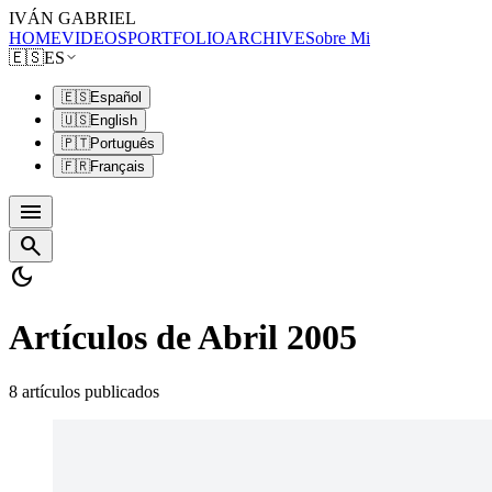
IVÁN GABRIEL
HOME
VIDEOS
PORTFOLIO
ARCHIVE
Sobre Mi
🇪🇸
ES
🇪🇸
Español
🇺🇸
English
🇵🇹
Português
🇫🇷
Français
menu
search
dark_mode
Artículos de Abril 2005
8 artículos publicados