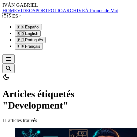
IVÁN GABRIEL
HOME
VIDEOS
PORTFOLIO
ARCHIVE
À Propos de Moi
🇪🇸
ES
🇪🇸
Español
🇺🇸
English
🇵🇹
Português
🇫🇷
Français
menu
search
dark_mode
Articles étiquetés
"Development"
11 articles trouvés