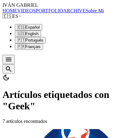
IVÁN GABRIEL
HOME
VIDEOS
PORTFOLIO
ARCHIVE
Sobre Mi
🇪🇸
ES
🇪🇸
Español
🇺🇸
English
🇵🇹
Português
🇫🇷
Français
menu
search
dark_mode
Artículos etiquetados con
"Geek"
7 artículos encontrados