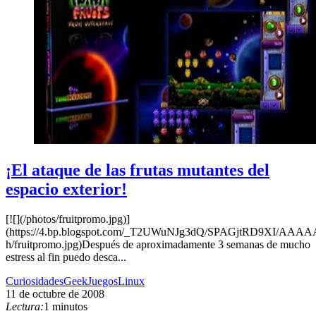
¡El ataque de las frutas mutantes del
espacio exterior!
[![](/photos/fruitpromo.jpg)]
(https://4.bp.blogspot.com/_T2UWuNJg3dQ/SPAGjtRD9XI/A
h/fruitpromo.jpg)Después de aproximadamente 3 semanas de mucho
estress al fin puedo desca...
Curiosidades
Geek
Juegos
Linux
11 de octubre de 2008
Lectura:
1 minutos